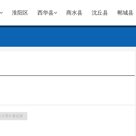
淮阳区
西华县
商水县
沈丘县
郸城县
 0 页/0 条记录