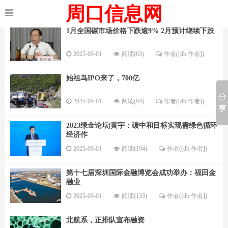
周口信息网
1月全国碳市场价格下跌逾9% 2月预计继续下跌
2025-09-01
阅读(63)
作者([db:作者])
始祖鸟IPO来了，700亿
2025-09-01
阅读(94)
作者([db:作者])
2023绿金论坛|黄宇：碳中和目标实现需绿色循环
经济作
2025-09-01
阅读(194)
作者([db:作者])
第十七届深圳国际金融博览会成功举办：福田金
融业
2025-09-01
阅读(133)
作者([db:作者])
北航系，正排队宣布融资