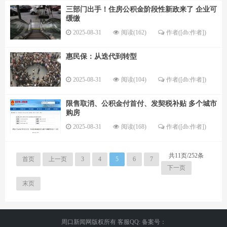
三部门出手！住房公积金阶段性新政来了 企业可
缓缴
2025-08-31
阅读(162)
作者([db:作者])
惠民保：从迭代到转型
2025-08-31
阅读(104)
作者([db:作者])
限售取消、公积金付首付、发契税补贴 多个城市
购房
2025-08-31
阅读(168)
作者([db:作者])
共11页/252条
首页
上一页
3
4
5
6
7
下一页
末页
周口新闻网版权所有 客服QQ: 备案号：