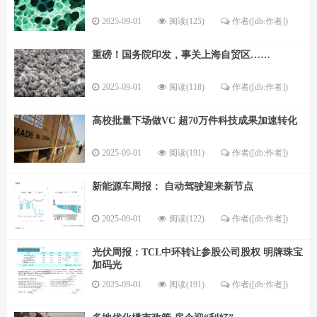
2025-09-01
阅读(125)
作者([db:作者])
重磅！国务院印发，事关上海自贸区……
2025-09-01
阅读(118)
作者([db:作者])
高校批量下场做VC 超70万件科技成果加速转化
2025-09-01
阅读(191)
作者([db:作者])
新能源车周报： 自动驾驶迎来新节点
2025-09-01
阅读(122)
作者([db:作者])
光伏周报：TCL中环转让参股公司股权 明牌珠宝
加码光
2025-09-01
阅读(191)
作者([db:作者])