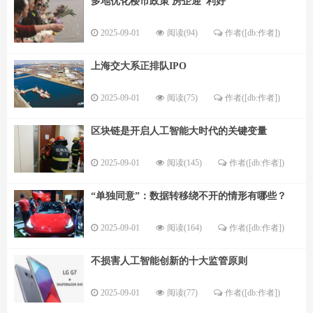
多地优化楼市政策 房企迎“利好”
2025-09-01
阅读(94)
作者([db:作者])
上海交大系正排队IPO
2025-09-01
阅读(75)
作者([db:作者])
区块链是开启人工智能大时代的关键变量
2025-09-01
阅读(145)
作者([db:作者])
“单独同意”：数据转移绕不开的情形有哪些？
2025-09-01
阅读(164)
作者([db:作者])
不损害人工智能创新的十大监管原则
2025-09-01
阅读(77)
作者([db:作者])