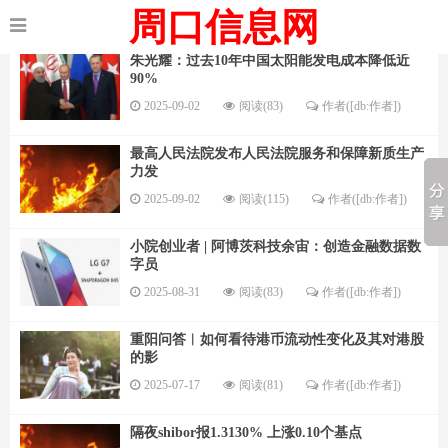
周口信息网
朱光耀：过去10年中国太阳能发电成本降低近
90%
2025-09-02
阅读(83)
作者([db:作者])
最高人民法院发布人民法院服务和保障新质生产
力发
2025-09-02
阅读(115)
作者([db:作者])
小院创业者 | 阿博茨科技余宙：创造金融数据数
字员
2025-08-31
阅读(83)
作者([db:作者])
重阳问答︱如何看待港币流动性变化及其对港股
的影
2025-07-17
阅读(81)
作者([db:作者])
隔夜shibor报1.3130% 上涨0.10个基点