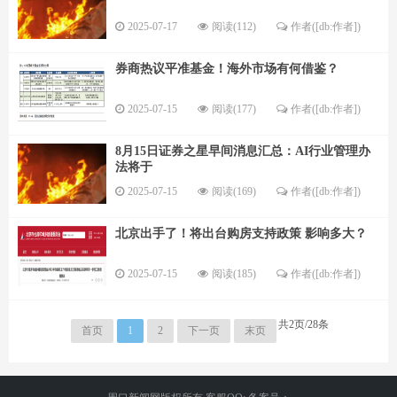
2025-07-17
阅读(112)
作者([db:作者])
券商热议平准基金！海外市场有何借鉴？
2025-07-15
阅读(177)
作者([db:作者])
8月15日证券之星早间消息汇总：AI行业管理办
法将于
2025-07-15
阅读(169)
作者([db:作者])
北京出手了！将出台购房支持政策 影响多大？
2025-07-15
阅读(185)
作者([db:作者])
共2页/28条
首页
1
2
下一页
末页