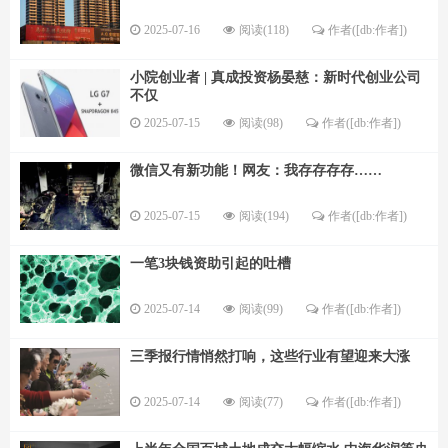
2025-07-16
阅读(118)
作者([db:作者])
小院创业者 | 真成投资杨晏慈：新时代创业公司
不仅
2025-07-15
阅读(98)
作者([db:作者])
微信又有新功能！网友：我存存存存……
2025-07-15
阅读(194)
作者([db:作者])
一笔3块钱资助引起的吐槽
2025-07-14
阅读(99)
作者([db:作者])
三季报行情悄然打响，这些行业有望迎来大涨
2025-07-14
阅读(77)
作者([db:作者])