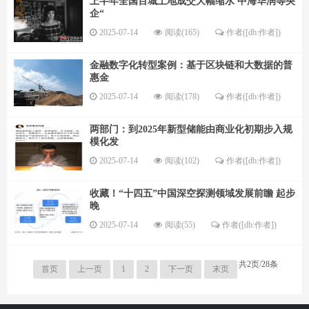
上半年全国百城土地成交大幅缩水 中海华润等央
企“
2025-07-14
阅读(165)
作者([db:作者])
金融数字化转型案例：基于区块链和大数据的普
惠金
2025-07-14
阅读(178)
作者([db:作者])
两部门：到2025年新型储能由商业化初期步入规
模化发
2025-07-14
阅读(102)
作者([db:作者])
收藏！“十四五”中国深空探测领域发展前瞻 起步
晚
2025-07-14
阅读(55)
作者([db:作者])
共2页/28条
首页
上一页
1
2
下一页
末页