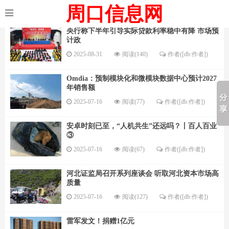
周口信息网
央行称下半年引导实际贷款利率稳中有降 市场预
计政
2025-08-31
阅读(140)
作者([db:作者])
Omdia：预制模块化和微模块数据中心预计2027
年销售额
2025-07-16
阅读(77)
作者([db:作者])
安卓时刻已至，“人机共生”还远吗？丨百人百业
③
2025-07-16
阅读(67)
作者([db:作者])
河北证监局召开系列座谈会 听取河北资本市场高
质量
2025-07-16
阅读(127)
作者([db:作者])
雷军发文！捐赠1亿元