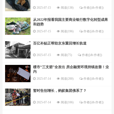
2025-07-15
阅读(138)
作者([db:作者])
从2022年报看我国主要商业银行数字化转型成果
和趋势
2025-07-15
阅读(196)
作者([db:作者])
百亿补贴正帮助京东重回增长轨道
2025-07-15
阅读(75)
作者([db:作者])
楼市“三支箭”全发出 房企融资环境持续改善！业
内
2025-07-14
阅读(200)
作者([db:作者])
暂时告别增长，蚂蚁集团佛系了？
2025-07-14
阅读(106)
作者([db:作者])