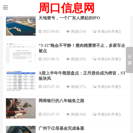
周口信息网
天地壹号，一个广东人撑起的IPO
2025-09-02
阅读(114)
作者([db:作者])
“3·15”晚会不平静！瘦肉精屡禁不止，多家车企
被点
2025-08-31
阅读(105)
作者([db:作者])
A股上半年牛熊股盘点：正丹股份成为榜首，ST
板块风
2025-07-16
阅读(171)
作者([db:作者])
网商银行的八年鲶鱼之路
2025-07-15
阅读(164)
作者([db:作者])
广州千亿母基金完成备案