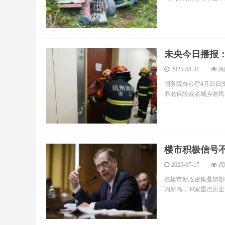
未央今日播报
2025-08-31
阅
国务院办公厅4月21
养老保险或者城乡居民基
楼市积极信号
2025-07-17
阅
在楼市新政密集叠加影
内新高，30家重点房企