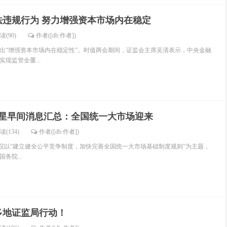
法违规行为 努力增强资本市场内在稳定
读(90)
作者([db:作者])
告提出“增强资本市场内在稳定性”。时值两会期间，证监会主席吴清表示，中央金融
现监管全覆...
之星早间消息汇总：全国统一大市场迎来
读(134)
作者([db:作者])
务院以“建立健全公平竞争制度，加快完善全国统一大市场基础制度规则”为主题，
务院...
多地证监局行动！