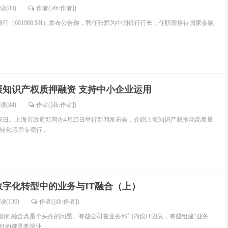
读(83)
作者([db:作者])
中国银行（601988.SH）发布公告称，聘任张辉为中国银行行长，任职资格待国家金融
展知识产权质押融资 支持中小企业运用
读(84)
作者([db:作者])
产权日。上海市政府新闻办4月25日举行新闻发布会，介绍上海知识产权推动高质量
化运用专项行...
字化转型中的业务与IT融合（上）
读(136)
作者([db:作者])
T如何融合真是个头疼的问题。有些公司在业务部门内设IT团队，有些组建“业务
目的都是希望业...