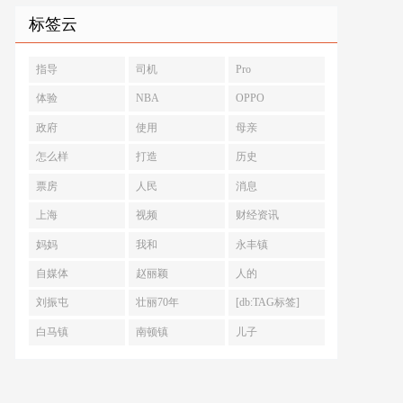
标签云
指导
司机
Pro
体验
NBA
OPPO
政府
使用
母亲
怎么样
打造
历史
票房
人民
消息
上海
视频
财经资讯
妈妈
我和
永丰镇
自媒体
赵丽颖
人的
刘振屯
壮丽70年
[db:TAG标签]
白马镇
南顿镇
儿子