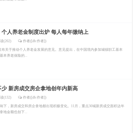
：个人养老金制度出炉 每人每年缴纳上
读(202)
作者([db:作者])
日发布关于推动个人养老金发展的意见。意见提出，在中国境内参加城镇职工基本
本养老保险的...
不少 新房成交房企拿地创年内新高
读(132)
作者([db:作者])
响下，新房成交和房企拿地都出现积极变化。11月，重点30城新房成交面积达年
拿地金额也创下...