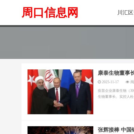
周口信息网
川汇区
康泰生物董事
2025-11-17
阅
疫苗企业康泰生物（30
生物董事长、实控人杜伟
张辉接棒 中国