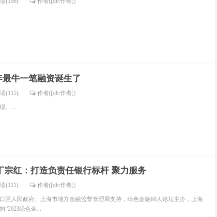
读(196)
作者([db:作者])
年最牛一笔融资诞生了
读(115)
作者([db:作者])
。...
坛|丁宗红：打造负责任银行标杆 聚力服务
读(111)
作者([db:作者])
市虹口区人民政府、上海市地方金融监督管理局支持，绿色金融60人论坛主办，上海
2023绿色金...