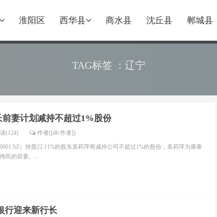
淮阳区
西华县
商水县
沈丘县
郸城县
TAG标签 ：辽宁
长前妻计划减持不超过1%股份
读(124)
作者([db:作者])
0601.SZ）持股22.11%的股东袁莉萍将减持公司不超过1%的股份，袁莉萍为康泰
民的前妻。...
银行迎来新行长