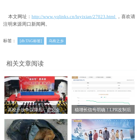
本文网址：
http://www.yqlinks.cn/luyixian/27023.html
，喜欢请
注明来源周口新闻网。
标签：
[db:TAG标签]
乌有之乡
相关文章阅读
高校开放争议背后，是安全
稳增长信号明确！LPR改制后
主义的泥
首次5年期