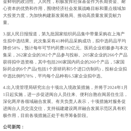
金鲜明的政治性、人民性，积极发挥社保基金作为长期资金、耐
心资本的优势和作用，围绕经济社会发展战略目标和重点领域加
大投资力度，为加快构建新发展格局、推动高质量发展贡献力
量。
3.据人民日报报道，第九批国家组织药品集中带量采购在上海产
生拟中选结果。此次集采有41种药品采购成功，拟中选药品平均
降价58%，预计每年可节约药费182亿元。医药企业积极参与本次
集采，262家企业的382个产品参与投标。205家企业的266个产品
获得拟中选资格，其中包括200家国内药企的260个产品，5家国
际药企的6个产品(包括1个原研药和5个进口仿制药)，投标企业拟
中选比例约78%，平均每个品种有6.5家企业拟中选。
4.出入境管理局研究出台十项出入境政策措施，并将于2024年1月
1日起实施，进一步促进闽台人员往来、便利台胞在闽居住生活，
深化两岸各领域融合发展。有关负责人表示，十项措施对服务促
进闽台人员交流交往，支持福建建设两岸融合发展示范区具有积
极作用，目前各项措施正处于有序筹备阶段。
公司新闻：