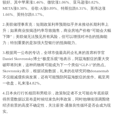
较好。其中苹果涨1.46%、微软涨1.06%、亚马逊涨0.82%、
META涨0.38%、谷歌-A涨0.89%、特斯拉跌0.31%、英伟达涨
1.66%、英特尔跌0.17%。
2.美联储理事库克：短期政策利率预期似乎并未推动长期利率上
升；如果商业按揭违约率导致抛售，商业房地产价格“可能会大幅
下降”；美联储无法预见所有风险，但可以增强对冲击的抵御能
力；特别重要的是加强大型银行的抵御能力。
3.根据周一公布的专访，全球市值最高药企礼来的首席科学官
Daniel Skovronsky博士“极度乐观”地表示，阿茲海默症的重大突
破即将到来，这种药物将可能成为下一个类似“GLP-1”的热点。
Skovronsky表示，根据试验数据，礼来的在研究药物donanemab
不仅能减缓疾病发展，还有可能预防阿茲海默症的发作。截至周
一收盘，礼来涨4.82%。
4.日本央行行长植田和男暗示，政策制定者不太可能在年底前获
得所需数据以宣布是时候结束负利率政策，同时他继续强调围绕
经济前景的高度不确定性，关注薪资-通胀良性循环是否会成为现
实。