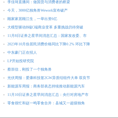
李佳琦直播间：做国货与消费者的桥梁
今天，3000亿独角兽Wework宣布破产
顾家家居顾江生，一举出资6亿
大模型驱动B端C端商业变革 多重挑战仍待突破
11月8日证券之星早间消息汇总：国家发改委、市
2023年10月份居民消费价格同比下降0.2% 环比下降
中东豪门正在招人
LP开始投研究院
蔡崇信，刚投了一个独角兽
光伏周报：爱康科技签2GW异质结组件大单 双良节
新能源车周报：商务部表态持续推动新能源汽车
11月10日证券之星早间消息汇总：央行对房地产市
零食很忙和赵一鸣零食合并：县城又一超级独角