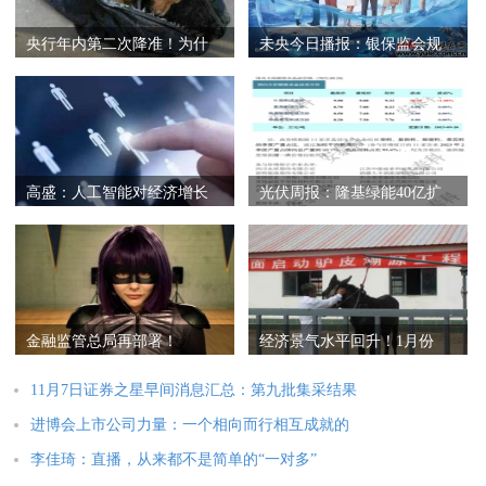
央行年内第二次降准！为什
未央今日播报：银保监会规
么降？有
范保险公
高盛：人工智能对经济增长
光伏周报：隆基绿能40亿扩
的潜在影
产单晶电池
金融监管总局再部署！
经济景气水平回升！1月份
PMI数据出炉
11月7日证券之星早间消息汇总：第九批集采结果
进博会上市公司力量：一个相向而行相互成就的
李佳琦：直播，从来都不是简单的“一对多”