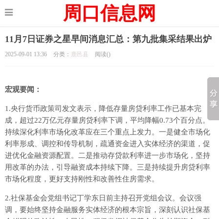
周口信息网
11月7日证券之星早间消息汇总：第九批集采结果出炉
2025-09-01 13:36
分类：
鹿邑县
阅读(
)
宏观要闻：
1.央行货币政策司发文表示，降低存量房贷利率工作已基本完
成，超过22万亿元存量房贷利率下调，平均降幅0.73个百分点。
持续深化利率市场化改革应在三个重点上发力。一是健全市场化
利率形成、调控和传导机制，疏通资金进入实体经济的渠道，促
进优化金融资源配置。二是推动存贷款利率进一步市场化，坚持
用改革的办法，引导融资成本持续下降。三是持续提升房贷利率
市场化程度，更好支持刚性和改善性住房需求。
2.社保基金会党组书记丁学东日前主持召开党组会议。会议强
调，要始终坚持金融服务实体经济的根本宗旨，深刻认识社保基