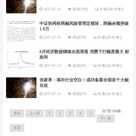
2025-07-14
阅读(199)
作者([db:作者])
中证协再给两融风险管理定规矩，两融余额突破
1.8万
2025-07-14
阅读(78)
作者([db:作者])
8月经济数据继续全面滑落 消费下行幅度最大 财
政和
2025-07-14
阅读(94)
作者([db:作者])
张家界：填补行业空白！成功备案全国首个大鲵
化妆
2025-07-14
阅读(87)
作者([db:作者])
共7页/160条
首页
上一页
1
2
3
4
5
下一页
末页