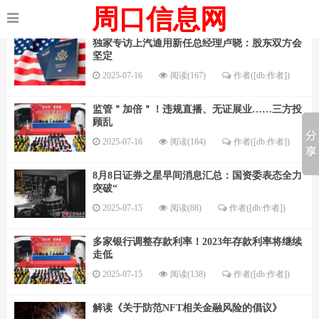
周口信息网
独家专访上汽通用新任总经理卢晓：股东双方会
坚定
2025-07-16
阅读(167)
作者([db:作者])
监管＂加倍＂！违规直播、无证展业……三方投
顾乱
2025-07-16
阅读(184)
作者([db:作者])
8月8日证券之星早间消息汇总：国资委表态全力
突破“
2025-07-15
阅读(88)
作者([db:作者])
多家银行调整存款利率！2023年存款利率将继续
走低
2025-07-15
阅读(138)
作者([db:作者])
解读《关于防范NFT相关金融风险的倡议》