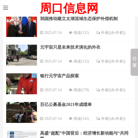
周口信息网
我国推动建立太湖流域生态保护补偿机制
2025-07-14
阅读(132)
作者([db:作者])
元宇宙只是未来技术演化的外衣
2025-07-14
阅读(132)
作者([db:作者])
银行元宇宙产品探索
2025-07-14
阅读(179)
作者([db:作者])
百亿公募基金2021年成绩单
2025-07-14
阅读(145)
作者([db:作者])
高盛“超配”中国背后：经济增长新动能与“共同