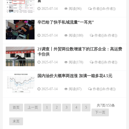
富
2025-07-14
阅读(96)
作者([db:作者])
辛巴给了快手私域流量“一耳光”
2025-07-14
阅读(180)
作者([db:作者])
21调查丨外贸两位数增速下的江苏企业：高运费
卡住供
2025-07-14
阅读(178)
作者([db:作者])
国内油价大概率两连涨 加满一箱多花4.5元
2025-07-14
阅读(87)
作者([db:作者])
共7页/153条
首页
上一页
1
2
3
4
5
下一页
末页