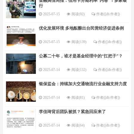
金融舆情周报：信用卡分期利率“内卷”！多家银
行
2025-07-15
阅读(92)
作者([db:作者])
优化发展环境 多地酝酿出台民营经济促进条例
2025-07-15
阅读(139)
作者([db:作者])
公募二十年，谁才是基金经理中的“扛把子”？
2025-07-14
阅读(132)
作者([db:作者])
银保监会：持续加大交通物流行业金融支持力度
2025-07-14
阅读(81)
作者([db:作者])
李佳琦背后团队被抓？紧急回应来了
2025-07-14
阅读(64)
作者([db:作者])