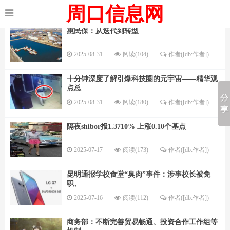
周口信息网
惠民保：从迭代到转型
2025-08-31
阅读(104)
作者([db:作者])
十分钟深度了解引爆科技圈的元宇宙——精华观
点总
2025-08-31
阅读(180)
作者([db:作者])
隔夜shibor报1.3710% 上涨0.10个基点
2025-07-17
阅读(173)
作者([db:作者])
昆明通报学校食堂“臭肉”事件：涉事校长被免
职、
2025-07-16
阅读(112)
作者([db:作者])
商务部：不断完善贸易畅通、投资合作工作组等