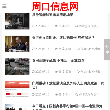
周口信息网
具身智能加速布局养老场景
2025-07-17
阅读(89)
作者([db:作者])
央行创设临时正、逆回购操作 有何深意？
2025-07-16
阅读(119)
作者([db:作者])
食用油罐车乱象 不能止于企业自查
2025-07-16
阅读(178)
作者([db:作者])
广州重磅！放松港澳台及外籍人士购房政策：购
买1
2025-07-16
阅读(64)
作者([db:作者])
今日看点｜国新办将举行第8届中国—南亚博览