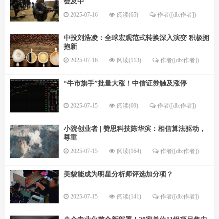
会及中
2025-07-16
阅读(65)
作者([db:作者])
中投刘浩凌：全球宏观范式转换深入演变 积极拥
抱新
2025-07-16
阅读(113)
作者([db:作者])
“牛市旗手”批量大涨！中信证券触及涨停
2025-07-15
阅读(69)
作者([db:作者])
小院创业者 | 赞思科技陈华滨：相信算法驱动，
尊重
2025-07-15
阅读(164)
作者([db:作者])
美貌能成为明星分析师评选加分项？
2025-07-15
阅读(141)
作者([db:作者])