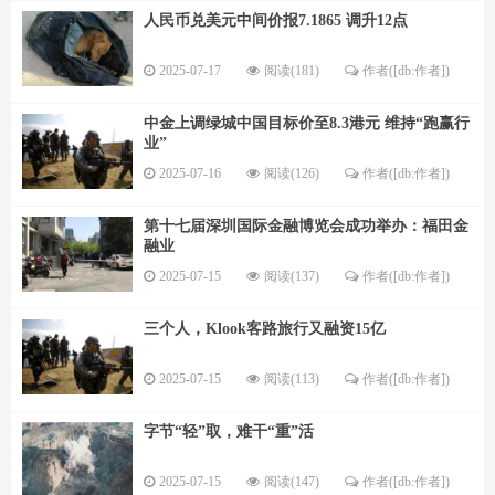
人民币兑美元中间价报7.1865 调升12点
2025-07-17
阅读(181)
作者([db:作者])
中金上调绿城中国目标价至8.3港元 维持“跑赢行
业”
2025-07-16
阅读(126)
作者([db:作者])
第十七届深圳国际金融博览会成功举办：福田金
融业
2025-07-15
阅读(137)
作者([db:作者])
三个人，Klook客路旅行又融资15亿
2025-07-15
阅读(113)
作者([db:作者])
字节“轻”取，难干“重”活
2025-07-15
阅读(147)
作者([db:作者])