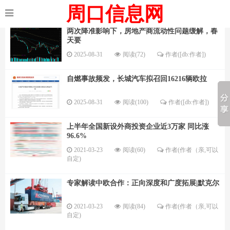
周口信息网
两次降准影响下，房地产商流动性问题缓解，春
天要
2025-08-31
阅读(72)
作者([db:作者])
自燃事故频发，长城汽车拟召回16216辆欧拉
2025-08-31
阅读(100)
作者([db:作者])
上半年全国新设外商投资企业近3万家 同比涨
96.6%
2021-03-23
阅读(60)
作者(作者（亲,可以
自定)
专家解读中欧合作：正向深度和广度拓展|默克尔
2021-03-23
阅读(84)
作者(作者（亲,可以
自定)