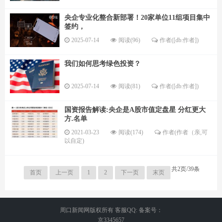
央企专业化整合新部署！20家单位11组项目集中
签约，
2025-07-14
阅读(96)
作者([db:作者])
我们如何思考绿色投资？
2025-07-14
阅读(81)
作者([db:作者])
国资报告解读:央企是A股市值定盘星 分红更大
方.名单
2021-03-23
阅读(174)
作者(作者（亲,可
以自定)
共2页/39条
首页
上一页
1
2
下一页
末页
周口新闻网版权所有 客服QQ: 备案号：
京3345657