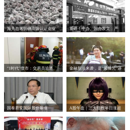
海关总署明确高级认证企业
重磅！中办、国办发文：严
主动披露
格执行强
“1时代”债市：交易员追逐
金融新法来袭，是“紧箍咒”还
0.25BP的波
是“
国泰君安国际股价暴涨
A股午盘｜三大指数半日涨超
198%，成为首家
1%，海南