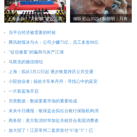
上海最新！“大虹桥”建设三周
倾听尼山2025 | 杨朝明：只有
年，
摒弃傲慢
当平台经济被需要的时候
腾讯财报冰与火：公司少赚75亿，员工多发88亿
“征信修复”的骗局与灰产江湖
马斯克的微信情结
上海：拟从5月22日起 逐步恢复跨区公共交通
小院创业者 | 福佑卡车单丹丹：寻找心中的延安
一片新蓝海开启
另类数据：数据要素市场的重要组成
未央今日播报：银保监会拟出台银行保险机构消
商务部：美方取消对华加征关税符合美国消费者
放大招了！江苏常州二套房首付“6”改“3”！已