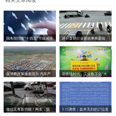
相关文章阅读
国务院印发“十四五”节能减排
讲好直销行业新故事所面临
综合
的三个挑
促消费政策激发活力 汽车产
后疫情时代，工业数字化“大
业画出复
象”正
微信又有新功能！网友：我
3·15调查｜血本无归的27位老
存存存存
人，苦等