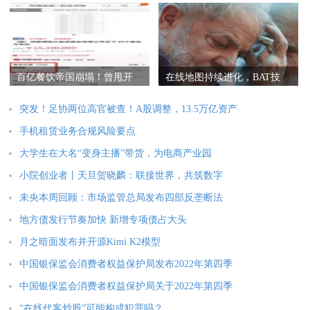
百亿餐饮帝国崩塌！曾甩开
在线地图持续进化，BAT技
海底捞“
术“鲜”发
突发！足协两位高官被查！A股调整，13.5万亿资产
手机租赁业务合规风险要点
大学生在大名“变身主播”带货，为电商产业园
小院创业者丨天旦贺晓麟：联接世界，共筑数字
未央本周回顾：市场监管总局发布四部反垄断法
地方债发行节奏加快 新增专项债占大头
月之暗面发布并开源Kimi K2模型
中国银保监会消费者权益保护局发布2022年第四季
中国银保监会消费者权益保护局关于2022年第四季
“在线代客炒股”可能构成犯罪吗？