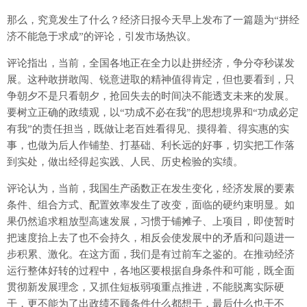
那么，究竟发生了什么？经济日报今天早上发布了一篇题为“拼经
济不能急于求成”的评论，引发市场热议。
评论指出，当前，全国各地正在全力以赴拼经济，争分夺秒谋发
展。这种敢拼敢闯、锐意进取的精神值得肯定，但也要看到，只
争朝夕不是只看朝夕，抢回失去的时间决不能透支未来的发展。
要树立正确的政绩观，以“功成不必在我”的思想境界和“功成必定
有我”的责任担当，既做让老百姓看得见、摸得着、得实惠的实
事，也做为后人作铺垫、打基础、利长远的好事，切实把工作落
到实处，做出经得起实践、人民、历史检验的实绩。
评论认为，当前，我国生产函数正在发生变化，经济发展的要素
条件、组合方式、配置效率发生了改变，面临的硬约束明显。如
果仍然追求粗放型高速发展，习惯于铺摊子、上项目，即使暂时
把速度抬上去了也不会持久，相反会使发展中的矛盾和问题进一
步积累、激化。在这方面，我们是有过前车之鉴的。在推动经济
运行整体好转的过程中，各地区要根据自身条件和可能，既全面
贯彻新发展理念，又抓住短板弱项重点推进，不能脱离实际硬
干，更不能为了出政绩不顾条件什么都想干，最后什么也干不