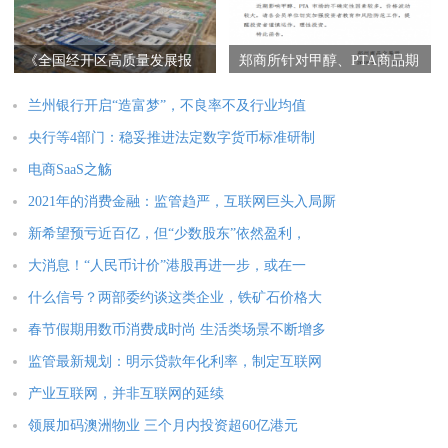
《全国经开区高质量发展报
郑商所针对甲醇、PTA商品期
告2021》发
货发风险
兰州银行开启“造富梦”，不良率不及行业均值
央行等4部门：稳妥推进法定数字货币标准研制
电商SaaS之觞
2021年的消费金融：监管趋严，互联网巨头入局厮
新希望预亏近百亿，但“少数股东”依然盈利，
大消息！“人民币计价”港股再进一步，或在一
什么信号？两部委约谈这类企业，铁矿石价格大
春节假期用数币消费成时尚 生活类场景不断增多
监管最新规划：明示贷款年化利率，制定互联网
产业互联网，并非互联网的延续
领展加码澳洲物业 三个月内投资超60亿港元