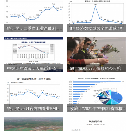
统计局：二季度工业产能利
8月经济数据继续全面滑落 消
用率为7
费下行幅
中银证券管涛：人民币升值
69年前200万元保额如今只赔
主要是供
200元引争议
统计局：7月官方制造业PMI
收藏！“2021年”中国31省市核
为50.4%
心经济